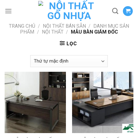
Skip
to
content
TRANG CHỦ
/
NỘI THẤT BÁN SẴN
/
DANH MỤC SẢN
PHẨM
/
NỘI THẤT
/
MẪU BÀN GIÁM ĐỐC
LỌC