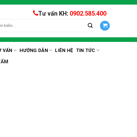
Tư vấn KH:
0902.585.400
m:
Ư VẤN
HƯỚNG DẪN
LIÊN HỆ
TIN TỨC
TẤM