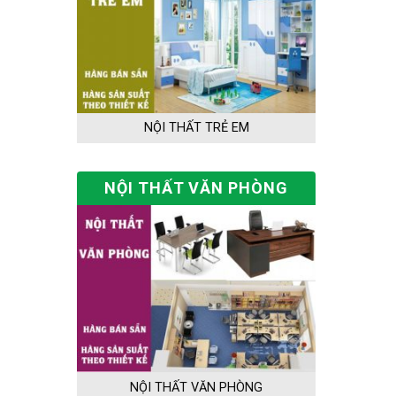
NỘI THẤT TRẺ EM
NỘI THẤT VĂN PHÒNG
NỘI THẤT VĂN PHÒNG