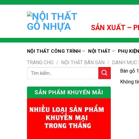
Skip
to
content
SẢN XUẤT – P
NỘI THẤT CÔNG TRÌNH
NỘI THẤT
PHỤ KIỆ
TRANG CHỦ
/
NỘI THẤT BÁN SẴN
/
DANH MỤC
Bàn gỗ 
Tìm
kiếm:
Không tì
SẢN PHẨM KHUYẾN MÃI