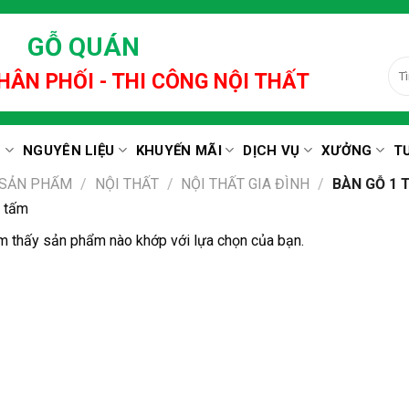
GỖ QUÁN
Tìm
HÂN PHỐI - THI CÔNG NỘI THẤT
kiế
N
NGUYÊN LIỆU
KHUYẾN MÃI
DỊCH VỤ
XƯỞNG
T
 SẢN PHẨM
/
NỘI THẤT
/
NỘI THẤT GIA ĐÌNH
/
BÀN GỖ 1 
1 tấm
m thấy sản phẩm nào khớp với lựa chọn của bạn.